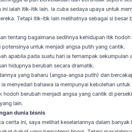
h ini ialah itik-itik lain. Ia cuba sedaya upaya untuk me
reka. Tetapi itik-itik lain melihatnya sebagai si besar
usan tentang bagaimana sedihnya kehidupan itik hodoh 
 potensinya untuk menjadi angsa putih yang cantik.
ah apabila pada suatu hari ia ternampak sekumpulan a
an hidupnya berubah secara dramatik.
ladannya yang baharu (angsa-angsa putih) dan bercak
 ia menyedari bahawa ia mempunyai kebolehan untuk t
tik hodoh berubah menjadi angsa yang cantik di persek
ang lain.
ngan dunia bisnis
erita ini, saya melihat keselariannya dalam banyak b
akat-bakat yang berpotensi tinggi. Tetapi masalahnya