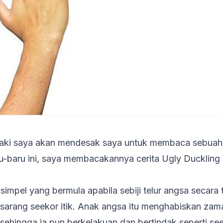
laki saya akan mendesak saya untuk membaca sebuah 
ru-baru ini, saya membacakannya cerita
Ugly Duckling
 simpel yang bermula apabila sebiji telur angsa secara 
m sarang seekor itik. Anak angsa itu menghabiskan z
tik sehingga ia pun berkelakuan dan bertindak seperti see