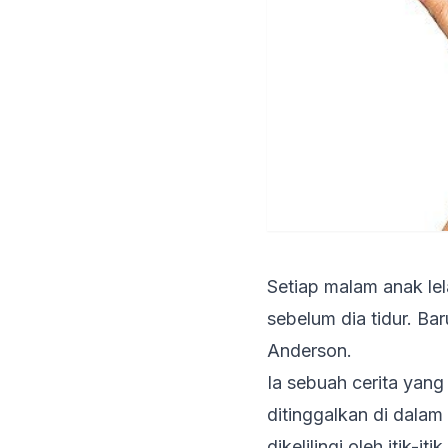
Setiap malam anak le
sebelum dia tidur. Ba
Anderson.
Ia sebuah cerita yang
ditinggalkan di dala
dikelilingi oleh itik-i