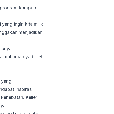
s program komputer
ang ingin kita miliki.
inggakan menjadikan
ntunya
a matlamatnya boleh
’ yang
dapat inspirasi
kehebatan. Keller
saya.
enting bagi kanak-