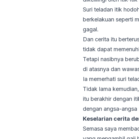
Suri teladan itik hodo
berkelakuan seperti me
gagal.
Dan cerita itu berter
tidak dapat memenuhi
Tetapi nasibnya berub
di atasnya dan wawas
Ia memerhati suri te
Tidak lama kemudian,
itu berakhir dengan i
dengan angsa-angsa y
Keselarian cerita de
Semasa saya membaca c
yang mengambil gaji b