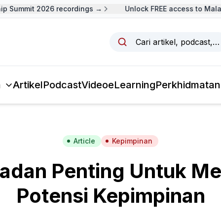
p Summit 2026 recordings →
Unlock FREE access to Malay
Cari artikel, podcast,
a
Artikel
Podcast
Video
eLearning
Perkhidmatan
Article
Kepimpinan
eladan Penting Untuk M
Potensi Kepimpinan