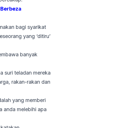
g Berbeza
unakan bagi syarikat
eseorang yang ‘ditiru’
 membawa banyak
a suri teladan mereka
arga, rakan-rakan dan
ndalah yang memberi
a anda melebihi apa
 katakan.