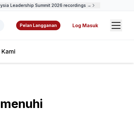
sia Leadership Summit 2026 recordings →
Open S
 video, sumber rujukan, dan pengarang.
Log Masuk
Pelan Langganan
 Kami
emenuhi