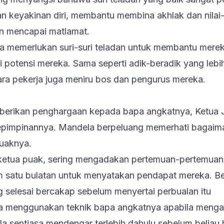
keyakinan diri, membantu membina akhlak dan nilai-ni
n mencapai matlamat.
uga memerlukan suri-suri teladan untuk membantu me
 potensi mereka. Sama seperti adik-beradik yang leb
ra pekerja juga meniru bos dan pengurus mereka.
erikan penghargaan kepada bapa angkatnya, Ketua J
epimpinannya. Mandela berpeluang memerhati bagaim
puaknya.
 ketua puak, sering mengadakan pertemuan-pertemuan
m satu bulatan untuk menyatakan pendapat mereka. B
 selesai bercakap sebelum menyertai perbualan itu
 menggunakan teknik bapa angkatnya apabila menga
a sentiasa mendengar terlebih dahulu sebelum beliau