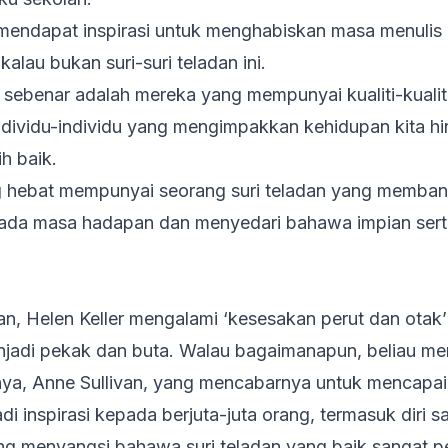
 mendapat inspirasi untuk menghabiskan masa menuli
lau bukan suri-suri teladan ini.
 sebenar adalah mereka yang mempunyai kualiti-kualiti y
ndividu-individu yang mengimpakkan kehidupan kita h
ih baik.
g hebat mempunyai seorang suri teladan yang memba
ada masa hadapan dan menyedari bahawa impian sert
an, Helen Keller mengalami ‘kesesakan perut dan otak
di pekak dan buta. Walau bagaimanapun, beliau men
nya, Anne Sullivan, yang mencabarnya untuk mencapai 
di inspirasi kepada berjuta-juta orang, termasuk diri 
ng menyangsi bahawa suri teladan yang baik sangat p