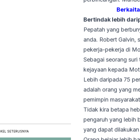
Berkait
Bertindak lebih dar
Pepatah yang berbunyi
anda. Robert Galvin, 
pekerja-pekerja di Mo
Sebagai seorang suri
kejayaan kepada Moto
Lebih daripada 75 per
adalah orang yang mer
pemimpin masyarakat
Tidak kira betapa he
pengaruh yang lebih 
yang dapat dilakukan
IKEL SETERUSNYA
Orang belajar lebih b