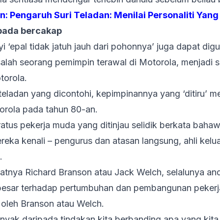
an:
Pengaruh Suri Teladan: Menilai Personaliti Yan
ipada bercakap
 ‘epal tidak jatuh jauh dari pohonnya’ juga dapat dig
salah seorang pemimpin terawal di Motorola, menjadi s
torola.
 teladan yang dicontohi, kepimpinannya yang ‘ditiru’
rola pada tahun 80-an.
atus pekerja muda yang ditinjau selidik berkata bahaw
eka kenali – pengurus dan atasan langsung, ahli kelu
.
batnya Richard Branson atau Jack Welch, selalunya a
besar terhadap pertumbuhan dan pembangunan pekerj
 oleh Branson atau Welch.
anyak daripada tindakan kita berbanding apa yang kita