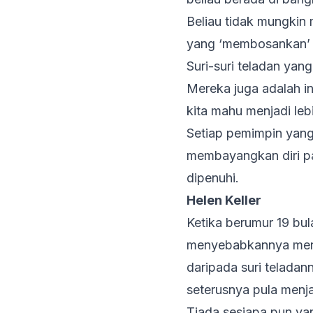
Beliau tidak mungkin
yang ‘membosankan’ ka
Suri-suri teladan yang
Mereka juga adalah i
kita mahu menjadi leb
Setiap pemimpin yan
membayangkan diri p
dipenuhi.
Helen Keller
Ketika berumur 19 bul
menyebabkannya menja
daripada suri teladan
seterusnya pula menja
Tiada sesiapa pun ya