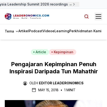
ia Leadership Summit 2026 recordings →
Open
Cari artike
Artikel
Podcast
Video
eLearning
Perkhidmatan Kami
Tema
Article
Kepimpinan
Pengajaran Kepimpinan Penuh
Inspirasi Daripada Tun Mahathir
OLEH
EDITOR LEADERONOMICS
MAY 15, 2018
•
1 MINIT