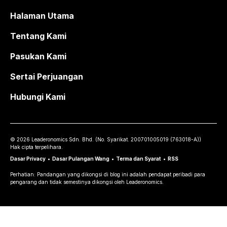
Halaman Utama
Tentang Kami
Pasukan Kami
Sertai Perjuangan
Hubungi Kami
©
2026
Leaderonomics Sdn. Bhd. (
No. Syarikat.
200701005019 (763018-A))
Hak cipta terpelihara.
Dasar Privacy
•
Dasar Pulangan Wang
•
Terma dan Syarat
•
RSS
Perhatian: Pandangan yang dikongsi di blog ini adalah pendapat peribadi para
pengarang dan tidak semestinya dikongsi oleh Leaderonomics.