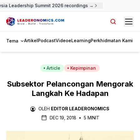
ia Leadership Summit 2026 recordings →
Open
Cari artike
Artikel
Podcast
Video
eLearning
Perkhidmatan Kami
Tema
Article
Kepimpinan
Subsektor Pelancongan Mengorak
Langkah Ke Hadapan
OLEH
EDITOR LEADERONOMICS
DEC 19, 2018
•
5 MINIT