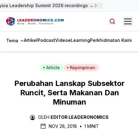
ia Leadership Summit 2026 recordings →
Open
Cari artike
Artikel
Podcast
Video
eLearning
Perkhidmatan Kami
Tema
Article
Kepimpinan
Perubahan Lanskap Subsektor
Runcit, Serta Makanan Dan
Minuman
OLEH
EDITOR LEADERONOMICS
NOV 28, 2018
•
1 MINIT