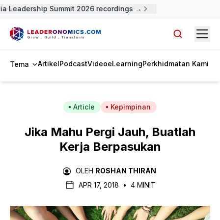
a Leadership Summit 2026 recordings →
Open
Cari artike
Artikel
Podcast
Video
eLearning
Perkhidmatan Kami
Tema
Article
Kepimpinan
Jika Mahu Pergi Jauh, Buatlah
Kerja Berpasukan
OLEH
ROSHAN THIRAN
APR 17, 2018
•
4 MINIT