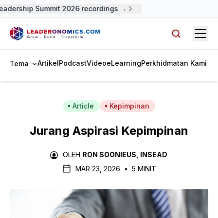
adership Summit 2026 recordings →
Open
Cari artike
Artikel
Podcast
Video
eLearning
Perkhidmatan Kami
Tema
Article
Kepimpinan
Jurang Aspirasi Kepimpinan
OLEH
RON SOONIEUS, INSEAD
MAR 23, 2026
•
5 MINIT