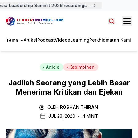
sia Leadership Summit 2026 recordings →
Open
Cari artike
Artikel
Podcast
Video
eLearning
Perkhidmatan Kami
Tema
Article
Kepimpinan
Jadilah Seorang yang Lebih Besar
Menerima Kritikan dan Ejekan
OLEH
ROSHAN THIRAN
JUL 23, 2020
•
4 MINIT