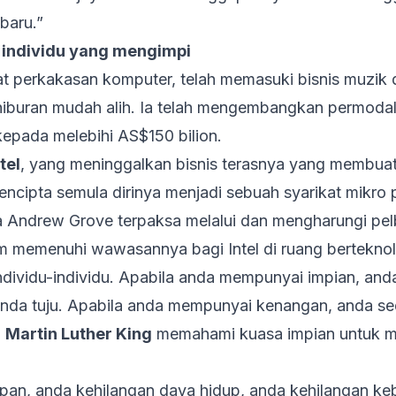
baru.”
 individu yang mengimpi
kat perkakasan komputer, telah memasuki bisnis muzik
hiburan mudah alih. Ia telah mengembangkan permoda
kepada melebihi AS$150 bilion.
tel
, yang meninggalkan bisnis terasnya yang membuat
encipta semula dirinya menjadi sebuah syarikat mikro
 Andrew Grove terpaksa melalui dan mengharungi pe
m memenuhi wawasannya bagi Intel di ruang berteknolo
individu-individu. Apabila anda mempunyai impian, a
anda tuju. Apabila anda mempunyai kenangan, anda s
.
Martin Luther King
memahami kuasa impian untuk 
rapan, anda kehilangan daya hidup, anda kehilangan k