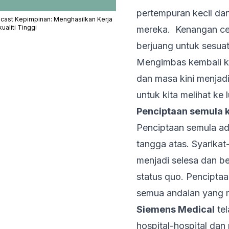
pertempuran kecil da
cast Kepimpinan: Menghasilkan Kerja
ualiti Tinggi
mereka. Kenangan ce
berjuang untuk sesuat
Mengimbas kembali ke 
dan masa kini menjadi
untuk kita melihat ke 
Penciptaan semula 
Penciptaan semula ad
tangga atas. Syarika
menjadi selesa dan b
status quo. Pencipt
semua andaian yang 
Siemens Medical
tel
hospital-hospital da