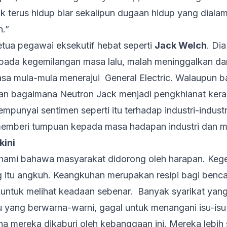
terus hidup biar sekalipun dugaan hidup yang dialami. 
n.”
etua pegawai eksekutif hebat seperti
Jack Welch
. Di
pada kegemilangan masa lalu, malah meninggalkan dan
emasa mula-mula menerajui General Electric. Walaupun 
lan bagaimana Neutron Jack menjadi pengkhianat ker
mempunyai sentimen seperti itu terhadap industri-indus
a memberi tumpuan kepada masa hadapan industri dan
kini
ami bahawa masyarakat didorong oleh harapan. Kege
 itu angkuh. Keangkuhan merupakan resipi bagi benca
ntuk melihat keadaan sebenar. Banyak syarikat yang
 yang berwarna-warni, gagal untuk menangani isu-is
a mereka dikaburi oleh kebanggaan ini. Mereka lebi