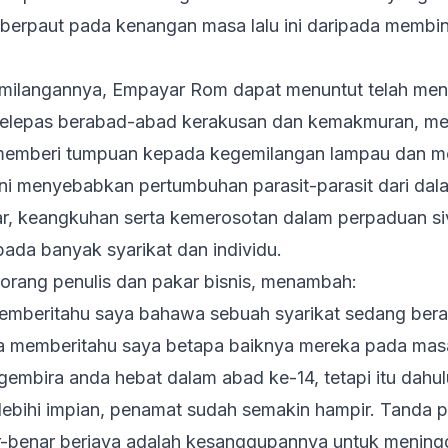
s berpaut pada kenangan masa lalu ini daripada membi
ilangannya, Empayar Rom dapat menuntut telah me
 Selepas berabad-abad kerakusan dan kemakmuran, me
memberi tumpuan kepada kegemilangan lampau dan me
Ini menyebabkan pertumbuhan parasit-parasit dari dal
ar, keangkuhan serta kemerosotan dalam perpaduan si
ada banyak syarikat dan individu.
eorang penulis dan pakar bisnis, menambah:
memberitahu saya bahawa sebuah syarikat sedang ber
a memberitahu saya betapa baiknya mereka pada masa 
embira anda hebat dalam abad ke-14, tetapi itu dahulu
ebihi impian, penamat sudah semakin hampir. Tanda 
r-benar berjaya adalah kesanggupannya untuk mening