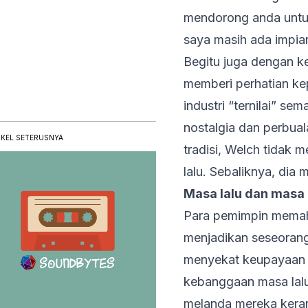
mendorong anda untuk 
saya masih ada impia
Begitu juga dengan k
memberi perhatian ke
industri “ternilai” s
nostalgia dan perbua
IKEL SETERUSNYA
tradisi, Welch tidak 
lalu. Sebaliknya, di
Masa lalu dan masa 
Para pemimpin memah
menjadikan seseorang
menyekat keupayaan u
kebanggaan masa lalu
melanda mereka keran