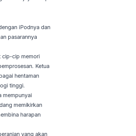
 dengan iPodnya dan
lan pasarannya
 cip-cip memori
 pemprosesan. Ketua
lbagai hentaman
gi tinggi.
nda mempunyai
edang memikirkan
membina harapan
eberanian yang akan