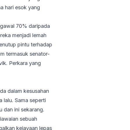
na hari esok yang
ngawal 70% daripada
reka menjadi lemah
nutup pintu terhadap
am termasuk senator-
vik. Perkara yang
ada dalam kesusahan
lalu. Sama seperti
 dan ini sekarang.
piawaian sebuah
galkan kejayaan lepas