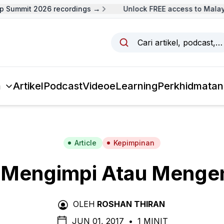
Summit 2026 recordings →
Unlock FREE access to Malaysi
Cari artikel, podcast,
a
Artikel
Podcast
Video
eLearning
Perkhidmatan
Article
Kepimpinan
 Mengimpi Atau Menge
OLEH
ROSHAN THIRAN
JUN 01, 2017
•
1 MINIT