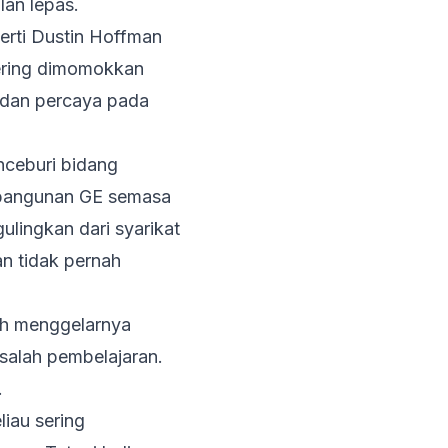
an lepas.
erti Dustin Hoffman
sering dimomokkan
 dan percaya pada
nceburi bidang
 bangunan GE semasa
ulingkan dari syarikat
n tidak pernah
ah menggelarnya
salah pembelajaran.
.
liau sering