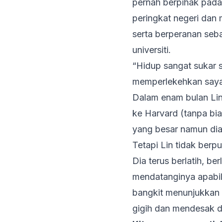
pernah berpihak pad
peringkat negeri da
serta berperanan seba
universiti.
“Hidup sangat sukar s
memperlekehkan saya
Dalam enam bulan Lin
ke Harvard (tanpa bi
yang besar namun dia 
Tetapi Lin tidak berp
Dia terus berlatih, be
mendatanginya apabil
bangkit menunjukkan t
gigih dan mendesak d