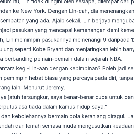
um itu, Lin tidak diingini oleh sesiapa, dilempar dar
pindah ke New York. Dengan
Lin
-cah, dia menenangkan
sempatan yang ada. Ajaib sekali, Lin berjaya mengu
enjadi pasukan yang mencapai kemenangan demi kem
isih, Lin memimpin pasukannya memenangi 9 daripada 
rulung seperti Kobe Bryant dan menjaringkan lebih b
a berbanding pemain-pemain dalam sejarah NBA.
antara kegi-Lin-aan dengan kepimpinan? Boleh jadi se
 pemimpin hebat biasa yang percaya pada diri, tan
rang lain. Menurut Jeremy:
aya jatuh tersungkur, saya benar-benar cuba untuk ba
rputus asa tiada dalam kamus hidup saya.”
 dan kebolehannya bermain bola keranjang diragui. La
rendah dan lemah semasa muda mengusutkan keadaan.