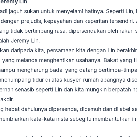
Jeremy Lin
adi jaguh sukan untuk menyelami hatinya. Seperti Lin, 
dengan prejudis, kepayahan dan keperitan tersendiri.
ng tidak bertimbang rasa, dipersendakan oleh rakan s
alah Jeremy Lin.
n daripada kita, persamaan kita dengan Lin berakhir d
 yang melanda menghentikan usahanya. Bakat yang tida
 mampu mengharung badai yang datang bertimpa-timpa
lu menumpang tidur di atas kusyen rumah abangnya di
rnah senasib seperti Lin dan kita mungkin berpatah hat
takdir.
 hebat dahulunya dipersenda, dicemuh dan dilabel seb
membiarkan kata-kata nista sebegitu membantutkan i