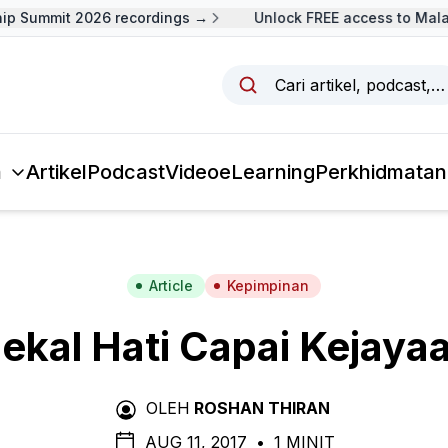
 Summit 2026 recordings →
Unlock FREE access to Malays
Cari artikel, podcast,
a
Artikel
Podcast
Video
eLearning
Perkhidmatan
Article
Kepimpinan
ekal Hati Capai Kejaya
OLEH
ROSHAN THIRAN
AUG 11, 2017
•
1 MINIT