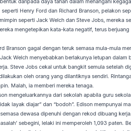
rbentuk daripada daya tahan dalam menangani kegagal
 seperti Henry Ford dan Richard Branson, pelakon sep
emimpin seperti Jack Welch dan Steve Jobs, mereka 
reka mengetepikan kata-kata negatif, terus berjuang
rd Branson gagal dengan teruk semasa mula-mula me
 Jack Welch menyebabkan berlakunya letupan dalam
rja. Steve Jobs cekal untuk bangkit semula setelah dig
ilakukan oleh orang yang dilantiknya sendiri.
Rintanga
in. Malah, ia memberi mereka tenaga.
on mengeluarkannya dari sekolah apabila guru sekol
tidak layak diajar” dan “bodoh”. Edison mempunyai ma
semasa dewasa dipenuhi dengan rekod dibuang kerja
salah’ sebegini, lelaki ini memperoleh 1,093 paten. Be