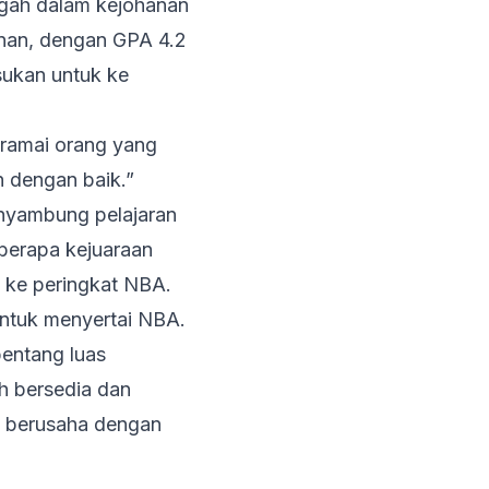
gah dalam kejohanan
nan, dengan GPA 4.2
sukan untuk ke
 ramai orang yang
 dengan baik.”
enyambung pelajaran
eberapa kejuaraan
k ke peringkat NBA.
untuk menyertai NBA.
rbentang luas
h bersedia dan
us berusaha dengan