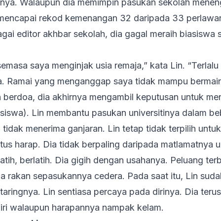
anya. Walaupun dia memimpin pasukan sekolah menen
n mencapai rekod kemenangan 32 daripada 33 perlawa
gai editor akhbar sekolah, dia gagal meraih biasiswa 
emasa saya menginjak usia remaja,” kata Lin. “Terlalu
. Ramai yang menganggap saya tidak mampu bermain
 berdoa, dia akhirnya mengambil keputusan untuk m
asiswa). Lin membantu pasukan universitinya dalam b
tidak menerima ganjaran. Lin tetap tidak terpilih untu
utus harap. Dia tidak berpaling daripada matlamatnya 
rlatih, berlatih. Dia gigih dengan usahanya. Peluang te
a rakan sepasukannya cedera. Pada saat itu, Lin suda
aringnya. Lin sentiasa percaya pada dirinya. Dia ter
iri walaupun harapannya nampak kelam.