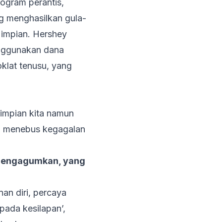
ogram perantis,
g menghasilkan gula-
r impian. Hershey
enggunakan dana
klat tenusu, yang
 impian kita namun
ita menebus kegagalan
 mengagumkan, yang
an diri, percaya
pada kesilapan’,