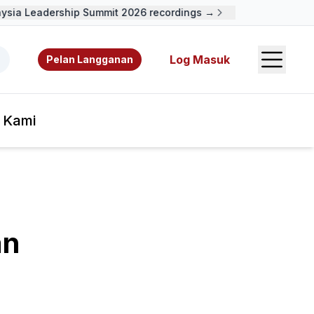
ia Leadership Summit 2026 recordings →
Open S
 video, sumber rujukan, dan pengarang.
Log Masuk
Pelan Langganan
 Kami
an