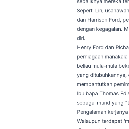
sebaliknya mereka te
Seperti Lin, usahawan
dan Harrison Ford, p
dengan kegagalan. Me
diri.
Henry Ford dan Richa
perniagaan manakala
beliau mula-mula beke
yang ditubuhkannya, d
membantutkan pemimp
Ibu bapa Thomas Edis
sebagai murid yang “
Pengalaman kerjanya 
Walaupun terdapat ‘ma