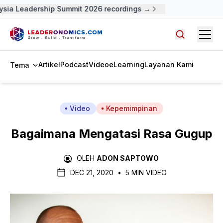
ysia Leadership Summit 2026 recordings →
Open
Cari artike
Artikel
Podcast
Video
eLearning
Layanan Kami
Tema
Video
Kepemimpinan
Bagaimana Mengatasi Rasa Gugup
OLEH
ADON SAPTOWO
DEC 21, 2020
•
5 MIN VIDEO