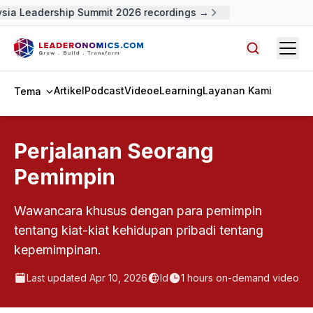
ysia Leadership Summit 2026 recordings →
Open
Cari artike
Artikel
Podcast
Video
eLearning
Layanan Kami
Tema
Perjalanan Seorang
Pemimpin
Wawancara khusus dengan para pemimpin
tentang kiat-kiat kehidupan pribadi tentang
kepemimpinan.
Last updated
Apr 10, 2026
Id
1
hours on-demand video