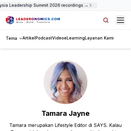
ysia Leadership Summit 2026 recordings →
Open
Cari artike
Artikel
Podcast
Video
eLearning
Layanan Kami
Tema
Tamara Jayne
Tamara merupakan Lifestyle Editor di SAYS. Kalau