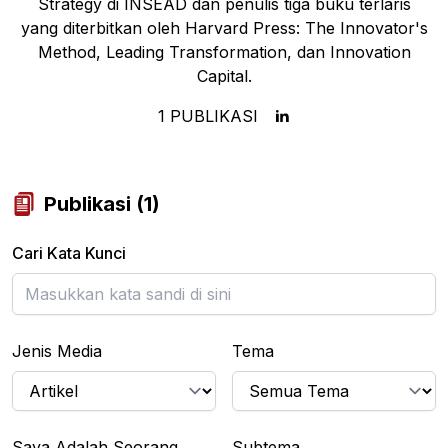
Strategy di INSEAD dan penulis tiga buku terlaris
yang diterbitkan oleh Harvard Press: The Innovator's
Method, Leading Transformation, dan Innovation
Capital.
1
PUBLIKASI
Publikasi
(
1
)
Cari Kata Kunci
Jenis Media
Tema
Saya Adalah Seorang...
Subtema