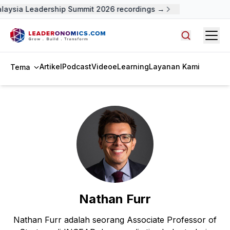
aysia Leadership Summit 2026 recordings →
Open
Cari artike
Artikel
Podcast
Video
eLearning
Layanan Kami
Tema
Nathan Furr
Nathan Furr adalah seorang Associate Professor of