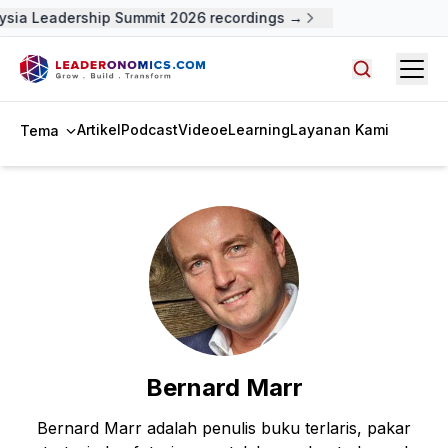
ysia Leadership Summit 2026 recordings →
Open
Cari artike
Artikel
Podcast
Video
eLearning
Layanan Kami
Tema
Bernard Marr
Bernard Marr adalah penulis buku terlaris, pakar