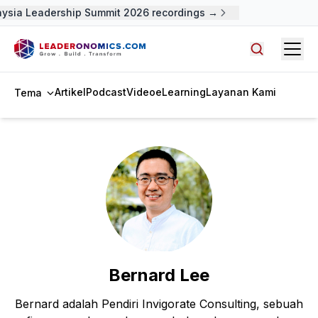
ysia Leadership Summit 2026 recordings →
Open
Cari artike
Artikel
Podcast
Video
eLearning
Layanan Kami
Tema
Bernard Lee
Bernard adalah Pendiri Invigorate Consulting, sebuah