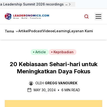
 Leadership Summit 2026 recordings →
Open
Cari artike
Artikel
Podcast
Video
eLearning
Layanan Kami
Tema
Article
Kepribadian
20 Kebiasaan Sehari-hari untuk
Meningkatkan Daya Fokus
OLEH
GREGG VANOUREK
MAY 30, 2024
•
6 MIN READ