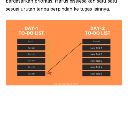
berdasarkan prioritas. Harus diselesaikan satu-satu
sesuai urutan tanpa berpindah ke tugas lainnya.