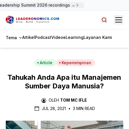
adership Summit 2026 recordings →
Open
Cari artike
Artikel
Podcast
Video
eLearning
Layanan Kami
Tema
Article
Kepemimpinan
Tahukah Anda Apa itu Manajemen
Sumber Daya Manusia?
OLEH
TOM MC IFLE
JUL 28, 2021
•
3 MIN READ