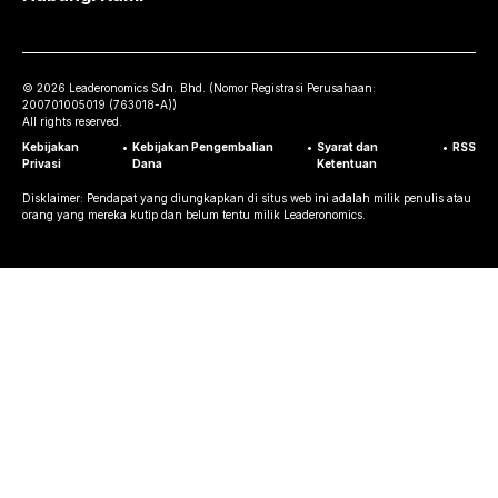
©
2026
Leaderonomics Sdn. Bhd. (
Nomor Registrasi Perusahaan:
200701005019 (763018-A))
All rights reserved.
Kebijakan
•
Kebijakan Pengembalian
•
Syarat dan
•
RSS
Privasi
Dana
Ketentuan
Disklaimer: Pendapat yang diungkapkan di situs web ini adalah milik penulis atau
orang yang mereka kutip dan belum tentu milik Leaderonomics.