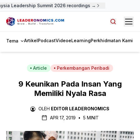
ysia Leadership Summit 2026 recordings →
Open
Cari artike
Artikel
Podcast
Video
eLearning
Perkhidmatan Kami
Tema
Article
Perkembangan Peribadi
9 Keunikan Pada Insan Yang
Memiliki Nyala Rasa
OLEH
EDITOR LEADERONOMICS
APR 17, 2019
•
5 MINIT