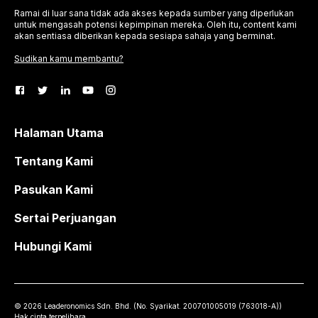
Ramai di luar sana tidak ada akses kepada sumber yang diperlukan
untuk mengasah potensi kepimpinan mereka. Oleh itu, content kami
akan sentiasa diberikan kepada sesiapa sahaja yang berminat.
Sudikan kamu membantu?
Halaman Utama
Tentang Kami
Pasukan Kami
Sertai Perjuangan
Hubungi Kami
©
2026
Leaderonomics Sdn. Bhd. (
No. Syarikat.
200701005019 (763018-A))
Hak cipta terpelihara.