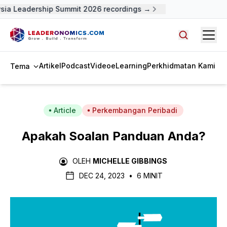
ia Leadership Summit 2026 recordings →
Open
Cari artike
Artikel
Podcast
Video
eLearning
Perkhidmatan Kami
Tema
Article
Perkembangan Peribadi
Apakah Soalan Panduan Anda?
OLEH
MICHELLE GIBBINGS
DEC 24, 2023
•
6 MINIT