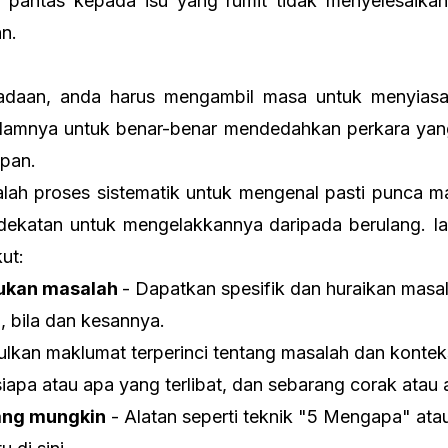
 pantas kepada isu yang rumit tidak menyelesaikan
n.
daan, anda harus mengambil masa untuk menyiasat
dalamnya untuk benar-benar mendedahkan perkara ya
apan.
ialah proses sistematik untuk mengenal pasti punca m
ekatan untuk mengelakkannya daripada berulang. Ia 
ut:
tukan masalah
- Dapatkan spesifik dan huraikan masal
, bila dan kesannya.
lkan maklumat terperinci tentang masalah dan konte
 siapa atau apa yang terlibat, dan sebarang corak atau a
yang mungkin
- Alatan seperti teknik "5 Mengapa" ata