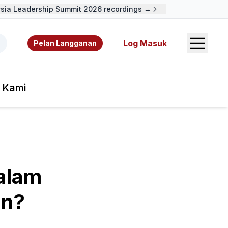
a Leadership Summit 2026 recordings →
Open S
 video, sumber rujukan, dan pengarang.
Log Masuk
Pelan Langganan
 Kami
alam
an?