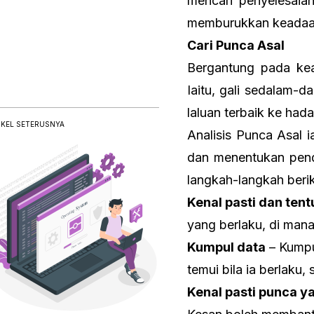
mencari penyelesaian
memburukkan keadaa
Cari Punca Asal
Bergantung pada kea
Iaitu, gali sedalam-
laluan terbaik ke had
IKEL SETERUSNYA
Analisis Punca Asal 
dan menentukan pend
langkah-langkah berik
Kenal pasti dan ten
yang berlaku, di mana
Kumpul data
– Kumpu
temui bila ia berlaku,
Kenal pasti punca 