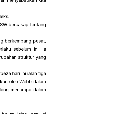
boleh menyebabkan kita
leks.
XSW bercakap tentang
ng berkembang pesat,
laku sebelum ini. Ia
rubahan struktur yang
eza hari ini ialah tiga
iskan oleh Webb dalam
sedang menumpu dalam