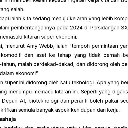
if ini memberi kesan kepada ingatan kerja kita dan 
ang salah.
api ialah kita sedang menuju ke arah yang lebih komp
dalam pembentangannya pada 2024 di Persidangan S
 memasuki kitaran super ekonomi.
mi, menurut Amy Webb, ialah "tempoh permintaan ya
komoditi dan aset ke tahap yang tidak pernah ber
tahun, malah berdekad-dekad, dan didorong oleh pe
 dalam ekonomi”.
n super ini didorong oleh satu teknologi. Apa yang berb
ang menumpu memacu kitaran ini. Seperti yang digar
Depan AI, bioteknologi dan peranti boleh pakai 
krifkan semula banyak aspek kehidupan dan kerja.
 sahaja