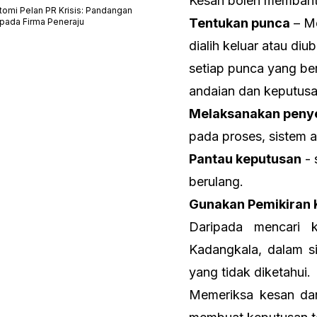
Kesan boleh membantu
tomi Pelan PR Krisis: Pandangan
Tentukan punca
– Me
ipada Firma Peneraju
dialih keluar atau d
setiap punca yang be
andaian dan keputusa
Melaksanakan peny
pada proses, sistem a
Pantau keputusan
- 
berulang.
Gunakan Pemikiran 
Daripada mencari k
Kadangkala, dalam s
yang tidak diketahui.
Memeriksa kesan dan