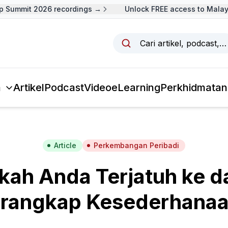
Summit 2026 recordings →
Unlock FREE access to Malaysi
Cari artikel, podcast,
a
Artikel
Podcast
Video
eLearning
Perkhidmatan
Article
Perkembangan Peribadi
kah Anda Terjatuh ke d
rangkap Kesederhana