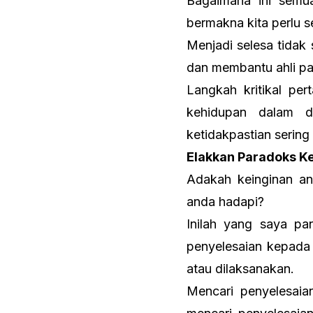
Bagaimana ini semu
bermakna kita perlu s
Menjadi selesa tida
dan membantu ahli pa
Langkah kritikal pe
kehidupan dalam d
ketidakpastian seri
Elakkan Paradoks 
Adakah keinginan a
anda hadapi?
Inilah yang saya p
penyelesaian kepada 
atau dilaksanakan.
Mencari penyelesai