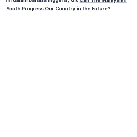
ini dalam bahasa Inggeris, klik
Can The Malaysian
Youth Progress Our Country in the Future?