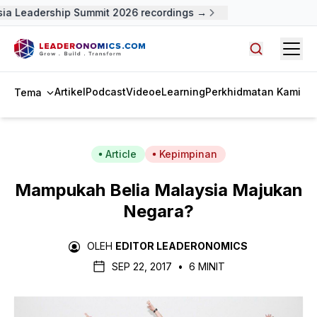
a Leadership Summit 2026 recordings →
Open
Cari artike
Artikel
Podcast
Video
eLearning
Perkhidmatan Kami
Tema
Article
Kepimpinan
Mampukah Belia Malaysia Majukan
Negara?
OLEH
EDITOR LEADERONOMICS
SEP 22, 2017
•
6 MINIT