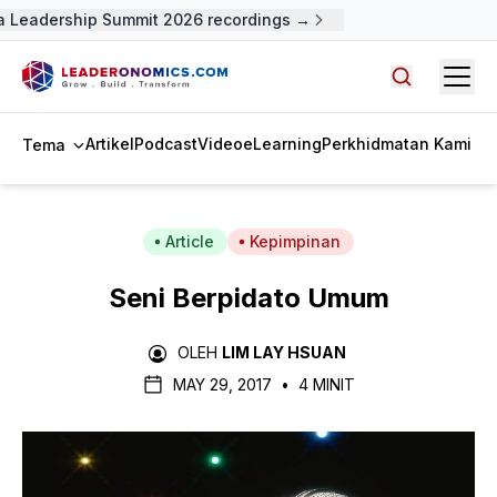
 Leadership Summit 2026 recordings →
Open
Cari artike
Artikel
Podcast
Video
eLearning
Perkhidmatan Kami
Tema
Article
Kepimpinan
Seni Berpidato Umum
OLEH
LIM LAY HSUAN
MAY 29, 2017
•
4 MINIT