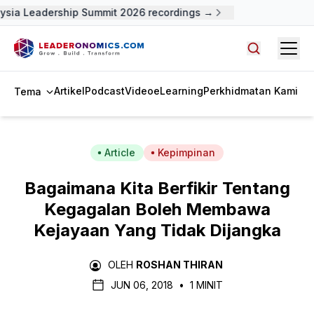
ysia Leadership Summit 2026 recordings →
Open
Cari artike
Artikel
Podcast
Video
eLearning
Perkhidmatan Kami
Tema
Article
Kepimpinan
Bagaimana Kita Berfikir Tentang
Kegagalan Boleh Membawa
Kejayaan Yang Tidak Dijangka
OLEH
ROSHAN THIRAN
JUN 06, 2018
•
1 MINIT