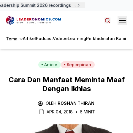
dership Summit 2026 recordings →
Open
Cari artike
Artikel
Podcast
Video
eLearning
Perkhidmatan Kami
Tema
Article
Kepimpinan
Cara Dan Manfaat Meminta Maaf
Dengan Ikhlas
OLEH
ROSHAN THIRAN
APR 04, 2018
•
6 MINIT