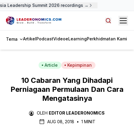
ia Leadership Summit 2026 recordings →
Open
Cari artike
Artikel
Podcast
Video
eLearning
Perkhidmatan Kami
Tema
Article
Kepimpinan
10 Cabaran Yang Dihadapi
Perniagaan Permulaan Dan Cara
Mengatasinya
OLEH
EDITOR LEADERONOMICS
AUG 08, 2018
•
1 MINIT