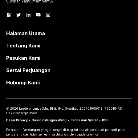
Sudikan kamu membantu?
Halaman Utama
Tentang Kami
Pasukan Kami
Sertai Perjuangan
Hubungi Kami
©
2026
Leaderonomics Sdn. Bhd. (
No. Syarikat.
200701005019 (763018-A))
Hak cipta terpelihara.
Dasar Privacy
•
Dasar Pulangan Wang
•
Terma dan Syarat
•
RSS
Perhatian: Pandangan yang dikongsi di blog ini adalah pendapat peribadi para
pengarang dan tidak semestinya dikongsi oleh Leaderonomics.