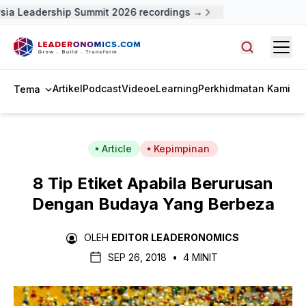
ia Leadership Summit 2026 recordings →
Open
Cari artike
Artikel
Podcast
Video
eLearning
Perkhidmatan Kami
Tema
Article
Kepimpinan
8 Tip Etiket Apabila Berurusan
Dengan Budaya Yang Berbeza
OLEH
EDITOR LEADERONOMICS
SEP 26, 2018
•
4 MINIT