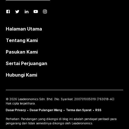
Halaman Utama
Tentang Kami
Pasukan Kami
Sertai Perjuangan
Hubungi Kami
©
2026
Leaderonomics Sdn. Bhd. (
No. Syarikat.
200701005019 (763018-A))
Hak cipta terpelihara.
Dasar Privacy
•
Dasar Pulangan Wang
•
Terma dan Syarat
•
RSS
Perhatian: Pandangan yang dikongsi di blog ini adalah pendapat peribadi para
pengarang dan tidak semestinya dikongsi oleh Leaderonomics.