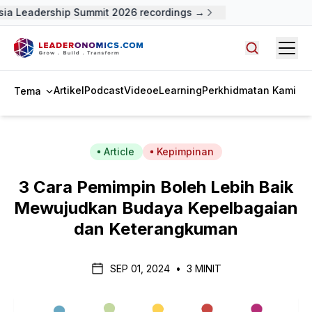
ia Leadership Summit 2026 recordings →
Open
Cari artike
Artikel
Podcast
Video
eLearning
Perkhidmatan Kami
Tema
Article
Kepimpinan
3 Cara Pemimpin Boleh Lebih Baik
Mewujudkan Budaya Kepelbagaian
dan Keterangkuman
SEP 01, 2024
•
3 MINIT