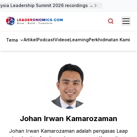
ysia Leadership Summit 2026 recordings →
Open
Cari artike
Artikel
Podcast
Video
eLearning
Perkhidmatan Kami
Tema
Johan Irwan Kamarozaman
Johan Irwan Kamarozaman adalah pengasas Leap