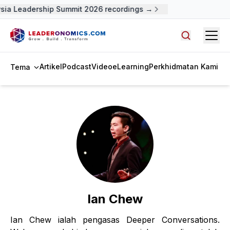
sia Leadership Summit 2026 recordings →
Open
Cari artike
Artikel
Podcast
Video
eLearning
Perkhidmatan Kami
Tema
Ian Chew
Ian Chew ialah pengasas Deeper Conversations.