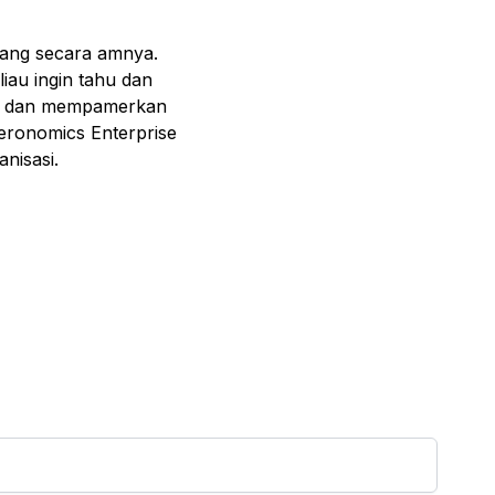
rang secara amnya.
iau ingin tahu dan
kap dan mempamerkan
deronomics Enterprise
nisasi.