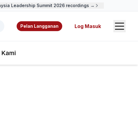
ysia Leadership Summit 2026 recordings →
Open S
 video, sumber rujukan, dan pengarang.
Log Masuk
Pelan Langganan
 Kami