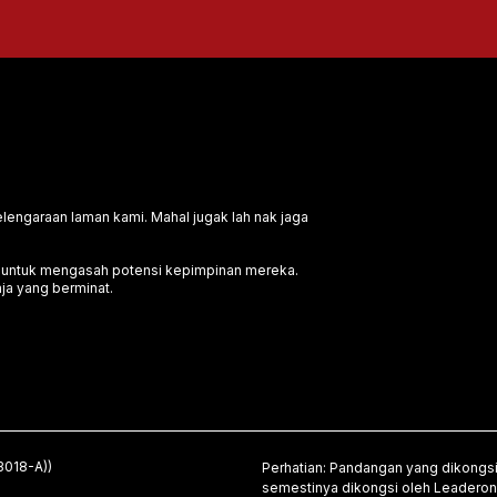
engaraan laman kami. Mahal jugak lah nak jaga
n untuk mengasah potensi kepimpinan mereka.
ja yang berminat.
018-A))
Perhatian: Pandangan yang dikongsi 
semestinya dikongsi oleh Leadero