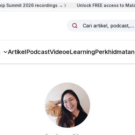
ip Summit 2026 recordings →
Unlock FREE access to Mala
Cari artikel, podcast,
a
Artikel
Podcast
Video
eLearning
Perkhidmatan