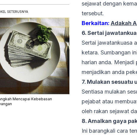
sejawat dengan kema
IKEL SETERUSNYA
tersebut.
Berkaitan:
Adakah A
6. Sertai jawatankua
Sertai jawatankuasa 
ketara. Sumbangan in
harian anda. Menjadi
menjadikan anda peke
7. Mulakan sesuatu 
Sentiasa mulakan se
angkah Mencapai Kebebasan
pejabat atau membuat 
angan
oleh rakan sejawat d
8. Amalkan gaya pa
Ini barangkali cara t