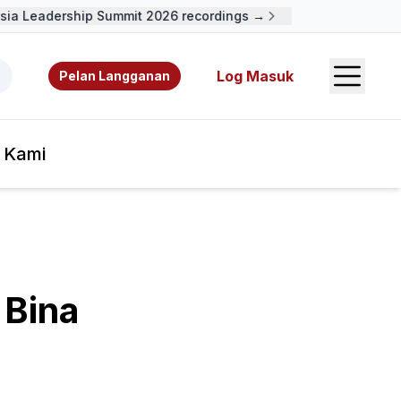
a Leadership Summit 2026 recordings →
Open S
 video, sumber rujukan, dan pengarang.
Log Masuk
Pelan Langganan
 Kami
 Bina