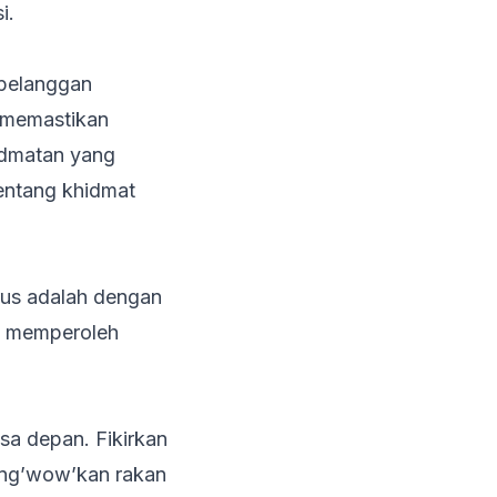
i.
 pelanggan
k memastikan
idmatan yang
tentang khidmat
rus adalah dengan
n memperoleh
a depan. Fikirkan
eng’wow’kan rakan