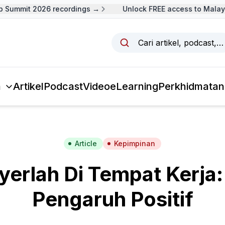
Summit 2026 recordings →
Unlock FREE access to Malaysi
Cari artikel, podcast,
a
Artikel
Podcast
Video
eLearning
Perkhidmatan
Article
Kepimpinan
erlah Di Tempat Kerja:
Pengaruh Positif