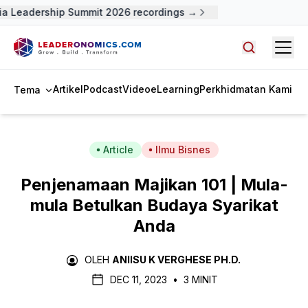
 Leadership Summit 2026 recordings →
Open
Cari artike
Artikel
Podcast
Video
eLearning
Perkhidmatan Kami
Tema
Article
Ilmu Bisnes
Penjenamaan Majikan 101 | Mula-
mula Betulkan Budaya Syarikat
Anda
OLEH
ANIISU K VERGHESE PH.D.
DEC 11, 2023
•
3 MINIT