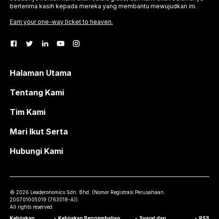
berterima kasih kepada mereka yang membantu mewujudkan ini.
Earn your one-way ticket to heaven.
Halaman Utama
Tentang Kami
Tim Kami
Mari Ikut Serta
Hubungi Kami
©
2026
Leaderonomics Sdn. Bhd. (
Nomor Registrasi Perusahaan:
200701005019 (763018-A))
All rights reserved.
Kebijakan
•
Kebijakan Pengembalian
•
Syarat dan
•
RSS