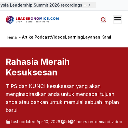
ysia Leadership Summit 2026 recordings →
Open
Cari artike
Artikel
Podcast
Video
eLearning
Layanan Kami
Tema
Rahasia Meraih
Kesuksesan
TIPS dan KUNCI kesuksesan yang akan
menginspirasikan anda untuk mencapai tujuan
anda atau bahkan untuk memulai sebuah impian
baru!
Last updated
Apr 10, 2026
Id
1
hours on-demand video