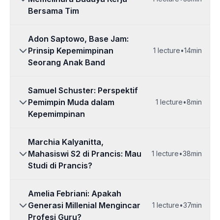
Bersama Tim
Adon Saptowo, Base Jam:
Prinsip Kepemimpinan
1
lecture
•
14min
Seorang Anak Band
Samuel Schuster: Perspektif
Pemimpin Muda dalam
1
lecture
•
8min
Kepemimpinan
Marchia Kalyanitta,
Mahasiswi S2 di Prancis: Mau
1
lecture
•
38min
Studi di Prancis?
Amelia Febriani: Apakah
Generasi Millenial Mengincar
1
lecture
•
37min
Profesi Guru?