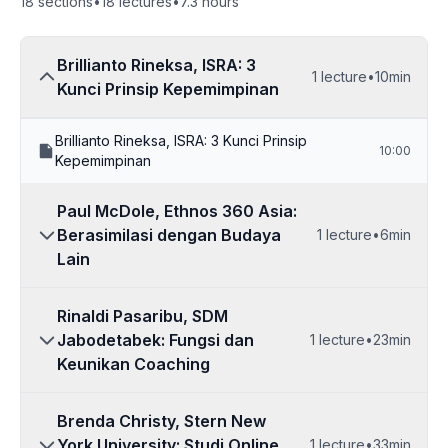
18
sections
•
18
lectures
•
7.3
hours
Brillianto Rineksa, ISRA: 3
1
lecture
•
10min
Kunci Prinsip Kepemimpinan
Brillianto Rineksa, ISRA: 3 Kunci Prinsip
10:00
Kepemimpinan
Paul McDole, Ethnos 360 Asia:
Berasimilasi dengan Budaya
1
lecture
•
6min
Lain
Rinaldi Pasaribu, SDM
Jabodetabek: Fungsi dan
1
lecture
•
23min
Keunikan Coaching
Brenda Christy, Stern New
York University: Studi Online
1
lecture
•
33min