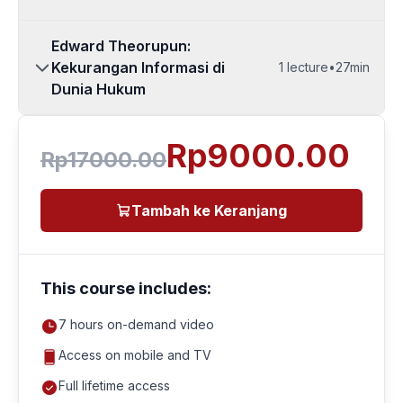
Edward Theorupun:
Kekurangan Informasi di
1
lecture
•
27min
Dunia Hukum
Rp9000.00
Rp17000.00
Tambah ke Keranjang
This course includes:
7
hours on-demand video
Access on mobile and TV
Full lifetime access