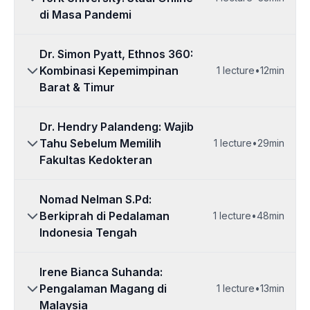
di Masa Pandemi
Dr. Simon Pyatt, Ethnos 360:
Kombinasi Kepemimpinan
1
lecture
•
12min
Barat & Timur
Dr. Hendry Palandeng: Wajib
Tahu Sebelum Memilih
1
lecture
•
29min
Fakultas Kedokteran
Nomad Nelman S.Pd:
Berkiprah di Pedalaman
1
lecture
•
48min
Indonesia Tengah
Irene Bianca Suhanda:
Pengalaman Magang di
1
lecture
•
13min
Malaysia