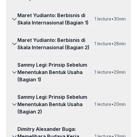
Maret Yudianto: Berbisnis di
1
lecture
•
30min
Skala Internasional (Bagian 1)
Maret Yudianto: Berbisnis di
1
lecture
•
28min
Skala Internasional (Bagian 2)
Sammy Legi: Prinsip Sebelum
Menentukan Bentuk Usaha
1
lecture
•
29min
(Bagian 1)
Sammy Legi: Prinsip Sebelum
Menentukan Bentuk Usaha
1
lecture
•
20min
(Bagian 2)
Dimitry Alexander Buga:
Memelihara Budaya Kerja
1
lecture
•
33min