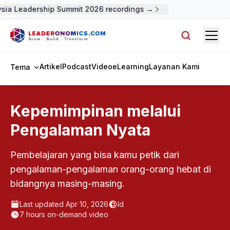
sia Leadership Summit 2026 recordings →
Open
Cari artike
Artikel
Podcast
Video
eLearning
Layanan Kami
Tema
Kepemimpinan melalui
Pengalaman Nyata
Pembelajaran yang bisa kamu petik dari
pengalaman-pengalaman orang-orang hebat di
bidangnya masing-masing.
Last updated
Apr 10, 2026
Id
7
hours on-demand video